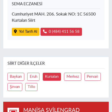
SEMA ECZANESİ
Cumhuriyet MAH. 206. Sokak NO: 1C 56500
Kurtalan Siirt
Yol Tarifi Al
0 (484) 411 56 58
SIIRT DIĞER İLÇELER
Baykan
Eruh
Kurtalan
Merkez
Pervari
Şirvan
Tillo
MANISA SVILENGRAD