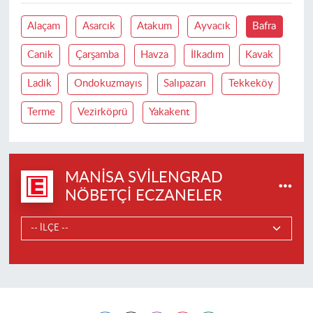
Alaçam
Asarcık
Atakum
Ayvacık
Bafra
Canik
Çarşamba
Havza
İlkadım
Kavak
Ladik
Ondokuzmayıs
Salıpazarı
Tekkeköy
Terme
Vezirköprü
Yakakent
MANISA SVILENGRAD
NÖBETÇI ECZANELER