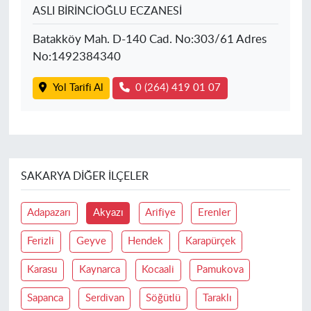
ASLI BİRİNCİOĞLU ECZANESİ
Batakköy Mah. D-140 Cad. No:303/61 Adres
No:1492384340
Yol Tarifi Al
0 (264) 419 01 07
SAKARYA DIĞER İLÇELER
Adapazarı
Akyazı
Arifiye
Erenler
Ferizli
Geyve
Hendek
Karapürçek
Karasu
Kaynarca
Kocaali
Pamukova
Sapanca
Serdivan
Söğütlü
Taraklı