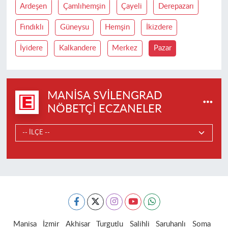
Ardeşen
Çamlıhemşin
Çayeli
Derepazarı
Fındıklı
Güneysu
Hemşin
İkizdere
İyidere
Kalkandere
Merkez
Pazar
MANISA SVILENGRAD
NÖBETÇI ECZANELER
Manisa
İzmir
Akhisar
Turgutlu
Salihli
Saruhanlı
Soma