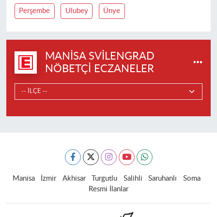
Perşembe
Ulubey
Ünye
MANISA SVILENGRAD
NÖBETÇI ECZANELER
Manisa
İzmir
Akhisar
Turgutlu
Salihli
Saruhanlı
Soma
Resmi İlanlar