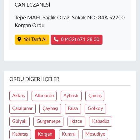
CAN ECZANESİ
Tepe MAH. Sağlık Ocağı Sokak NO: 34A 52700
Korgan Ordu
Yol Tarifi Al
0 (452) 671 28 00
ORDU DIĞER İLÇELER
Akkuş
Altınordu
Aybastı
Çamaş
Çatalpınar
Çaybaşı
Fatsa
Gölköy
Gülyalı
Gürgentepe
İkizce
Kabadüz
Kabataş
Korgan
Kumru
Mesudiye