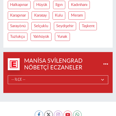
Halkapınar
Hüyük
Ilgın
Kadınhanı
Karapınar
Karatay
Kulu
Meram
Sarayönü
Selçuklu
Seydişehir
Taşkent
Tuzlukçu
Yalıhüyük
Yunak
MANISA SVILENGRAD
NÖBETÇI ECZANELER