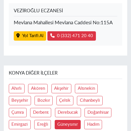
VEZİROĞLU ECZANESİ
Mevlana Mahallesi Mevlana Caddesi No:115A
Yol Tarifi Al
0 (332) 471 20 40
KONYA DIĞER İLÇELER
Ahırlı
Akören
Akşehir
Altınekin
Beyşehir
Bozkır
Çeltik
Cihanbeyli
Çumra
Derbent
Derebucak
Doğanhisar
Emirgazi
Ereğli
Güneysınır
Hadim