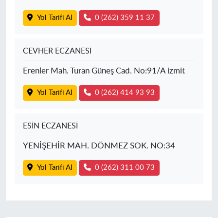
Yol Tarifi Al
0 (262) 359 11 37
CEVHER ECZANESİ
Erenler Mah. Turan Güneş Cad. No:91/A izmit
Yol Tarifi Al
0 (262) 414 93 93
ESİN ECZANESİ
YENİŞEHİR MAH. DÖNMEZ SOK. NO:34
Yol Tarifi Al
0 (262) 311 00 73