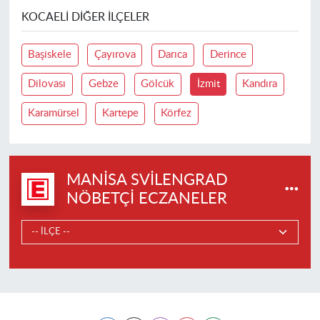
KOCAELI DIĞER İLÇELER
Başiskele
Çayırova
Darıca
Derince
Dilovası
Gebze
Gölcük
İzmit
Kandıra
Karamürsel
Kartepe
Körfez
MANISA SVILENGRAD
NÖBETÇI ECZANELER