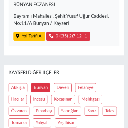
BÜNYAN ECZANESİ
Bayramlı Mahallesi, Şehit Yusuf Uğur Caddesi,
No:11/A Bünyan / Kayseri
Yol Tarifi Al
0 ((35) 2)7 12 -1
KAYSERI DIĞER İLÇELER
Akkışla
Bünyan
Develi
Felahiye
Hacılar
İncesu
Kocasinan
Melikgazi
Özvatan
Pınarbaşı
Sarıoğlan
Sarız
Talas
Tomarza
Yahyalı
Yeşilhisar