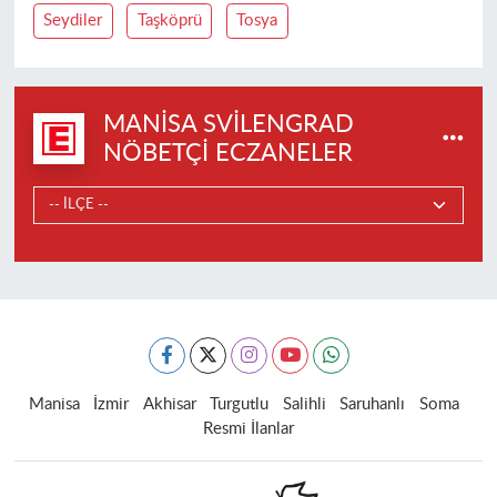
Seydiler
Taşköprü
Tosya
MANISA SVILENGRAD
NÖBETÇI ECZANELER
Manisa
İzmir
Akhisar
Turgutlu
Salihli
Saruhanlı
Soma
Resmi İlanlar