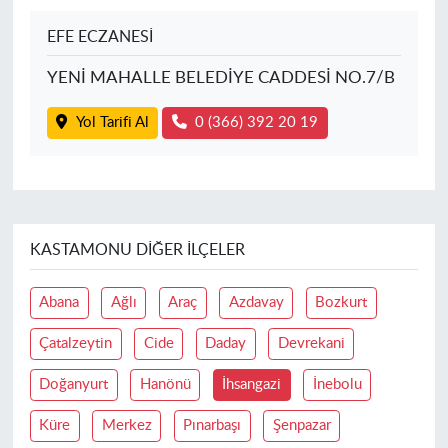
EFE ECZANESİ
YENİ MAHALLE BELEDİYE CADDESİ NO.7/B
Yol Tarifi Al
0 (366) 392 20 19
KASTAMONU DIĞER İLÇELER
Abana
Ağlı
Araç
Azdavay
Bozkurt
Çatalzeytin
Cide
Daday
Devrekani
Doğanyurt
Hanönü
İhsangazi
İnebolu
Küre
Merkez
Pınarbaşı
Şenpazar