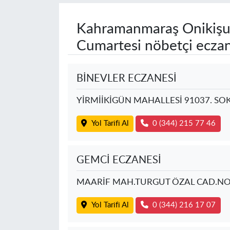
Kahramanmaraş Onikişu
Cumartesi nöbetçi eczan
BİNEVLER ECZANESİ
YİRMİİKİGÜN MAHALLESİ 91037. SO
Yol Tarifi Al
0 (344) 215 77 46
GEMCİ ECZANESİ
MAARİF MAH.TURGUT ÖZAL CAD.NO
Yol Tarifi Al
0 (344) 216 17 07