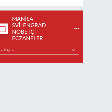
MANISA
SVILENGRAD
NÖBETÇI
ECZANELER