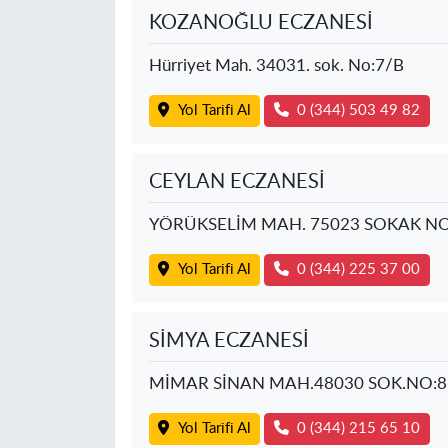
KOZANOĞLU ECZANESİ
Hürriyet Mah. 34031. sok. No:7/B
Yol Tarifi Al
0 (344) 503 49 82
CEYLAN ECZANESİ
YÖRÜKSELİM MAH. 75023 SOKAK NO
Yol Tarifi Al
0 (344) 225 37 00
SİMYA ECZANESİ
MİMAR SİNAN MAH.48030 SOK.NO:8
Yol Tarifi Al
0 (344) 215 65 10