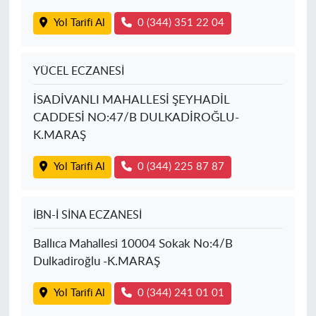
Yol Tarifi Al
0 (344) 351 22 04
YÜCEL ECZANESİ
İSADİVANLI MAHALLESİ ŞEYHADİL
CADDESİ NO:47/B DULKADİROĞLU-
K.MARAŞ
Yol Tarifi Al
0 (344) 225 87 87
İBN-İ SİNA ECZANESİ
Ballıca Mahallesi 10004 Sokak No:4/B
Dulkadiroğlu -K.MARAŞ
Yol Tarifi Al
0 (344) 241 01 01