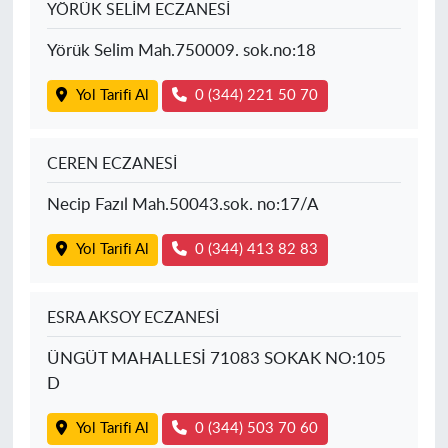
YÖRÜK SELİM ECZANESİ
Yörük Selim Mah.750009. sok.no:18
Yol Tarifi Al
0 (344) 221 50 70
CEREN ECZANESİ
Necip Fazıl Mah.50043.sok. no:17/A
Yol Tarifi Al
0 (344) 413 82 83
ESRA AKSOY ECZANESİ
ÜNGÜT MAHALLESİ 71083 SOKAK NO:105
D
Yol Tarifi Al
0 (344) 503 70 60