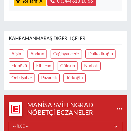
Yol Tarifi Al
0 (344) 618 10 66
KAHRAMANMARAŞ DIĞER İLÇELER
Afşin
Andırın
Çağlayancerit
Dulkadiroğlu
Ekinözü
Elbistan
Göksun
Nurhak
Onikişubat
Pazarcık
Türkoğlu
MANISA SVILENGRAD
NÖBETÇI ECZANELER