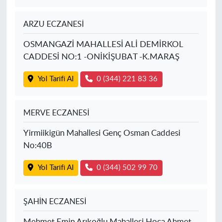
ARZU ECZANESİ
OSMANGAZİ MAHALLESİ ALİ DEMİRKOL
CADDESİ NO:1 -ONİKİŞUBAT -K.MARAŞ
Yol Tarifi Al
0 (344) 221 83 36
MERVE ECZANESİ
Yirmiikigün Mahallesi Genç Osman Caddesi
No:40B
Yol Tarifi Al
0 (344) 502 99 70
ŞAHİN ECZANESİ
Mehmet Emin Arıkoğlu Mahallesi Hoca Ahmet