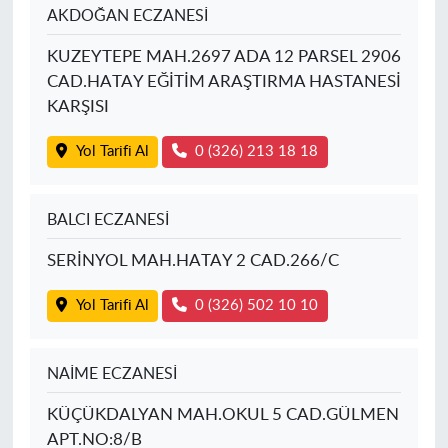
AKDOĞAN ECZANESİ
KUZEYTEPE MAH.2697 ADA 12 PARSEL 2906
CAD.HATAY EĞİTİM ARAŞTIRMA HASTANESİ
KARŞISI
Yol Tarifi Al
0 (326) 213 18 18
BALCI ECZANESİ
SERİNYOL MAH.HATAY 2 CAD.266/C
Yol Tarifi Al
0 (326) 502 10 10
NAİME ECZANESİ
KÜÇÜKDALYAN MAH.OKUL 5 CAD.GÜLMEN
APT.NO:8/B