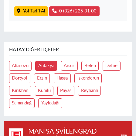
Yol Tarifi Al
0 (326) 225 31 00
HATAY DIĞER İLÇELER
Altınözü
Antakya
Arsuz
Belen
Defne
Dörtyol
Erzin
Hassa
İskenderun
Kırıkhan
Kumlu
Payas
Reyhanlı
Samandağ
Yayladağı
MANISA SVILENGRAD