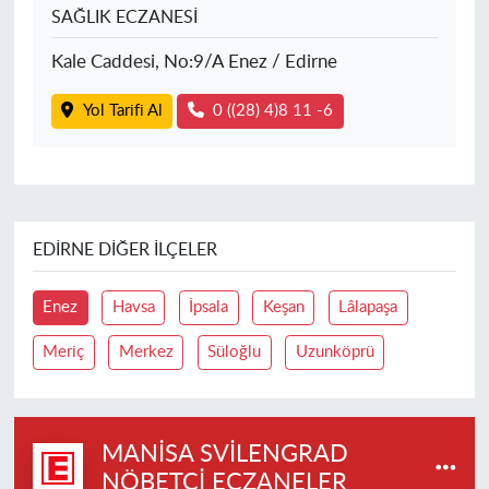
SAĞLIK ECZANESİ
Kale Caddesi, No:9/A Enez / Edirne
Yol Tarifi Al
0 ((28) 4)8 11 -6
EDIRNE DIĞER İLÇELER
Enez
Havsa
İpsala
Keşan
Lâlapaşa
Meriç
Merkez
Süloğlu
Uzunköprü
MANISA SVILENGRAD
NÖBETÇI ECZANELER