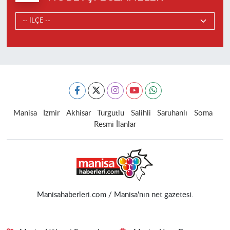
Manisa
İzmir
Akhisar
Turgutlu
Salihli
Saruhanlı
Soma
Resmi İlanlar
Manisahaberleri.com / Manisa'nın net gazetesi.