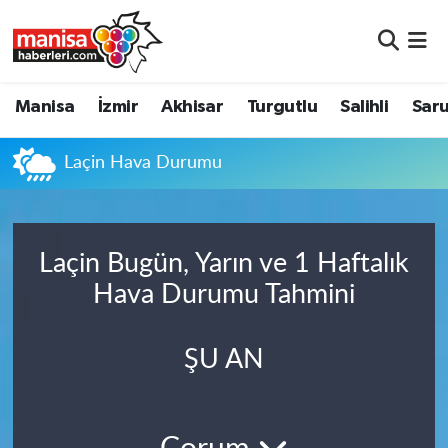
Manisa
Manisa Nöbetçi Eczaneler
Manisa
İzmir
Akhisar
Turgutlu
Salihli
Saru
İzmir
Manisa Hava Durumu
Laçin Hava Durumu
Akhisar
Manisa Namaz Vakitleri
Turgutlu
Manisa Trafik Yoğunluk Haritası
Laçin Bugün, Yarın ve 1 Haftalık
Salihli
Süper Lig Puan Durumu ve Fikstür
Hava Durumu Tahmini
Saruhanlı
Tüm Manşetler
ŞU AN
Soma
Son Dakika Haberleri
Resmi İlanlar
Haber Arşivi