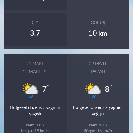
ÇIY
GÖRÜŞ
3.7
10
km
21 MART
22 MART
CUMARTESI
PAZAR
°
°
7
8
Bölgesel düzensiz yağmur
Bölgesel düzensiz yağmur
yağışlı
yağışlı
Nem: %83
Nem: %78
Rüzgar: 18 km/h
Rüzgar: 15 km/h