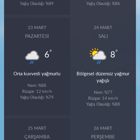
Yağış Olasılığı: %89
Yağış Olasılığı: %86
23 MART
24 MART
PAZARTESI
SALI
°
°
6
8
Orta kuvvetli yağmurlu
Bölgesel düzensiz yağmur
yağışlı
Nem: %88
Rüzgar: 12 km/h
Nem: %77
Yağış Olasılığı: %79
Rüzgar: 14 km/h
Yağış Olasılığı: %88
25 MART
26 MART
ÇARŞAMBA
PERŞEMBE