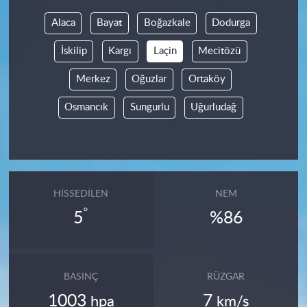
Alaca
Bayat
Boğazkale
Dodurga
İskilip
Kargı
Laçin
Mecitözü
Merkez
Oğuzlar
Ortaköy
Osmancık
Sungurlu
Uğurludağ
HISSEDILEN
NEM
°
5
%86
BASINÇ
RÜZGAR
1003
7
hpa
km/s