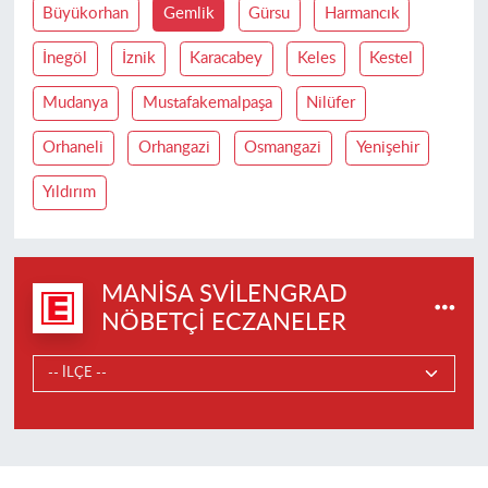
Büyükorhan
Gemlik
Gürsu
Harmancık
İnegöl
İznik
Karacabey
Keles
Kestel
Mudanya
Mustafakemalpaşa
Nilüfer
Orhaneli
Orhangazi
Osmangazi
Yenişehir
Yıldırım
MANISA SVILENGRAD
NÖBETÇI ECZANELER