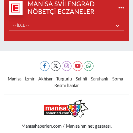
MANISA SVILENGRAD
NÖBETÇI ECZANELER
Manisa
İzmir
Akhisar
Turgutlu
Salihli
Saruhanlı
Soma
Resmi İlanlar
Manisahaberleri.com / Manisa'nın net gazetesi.