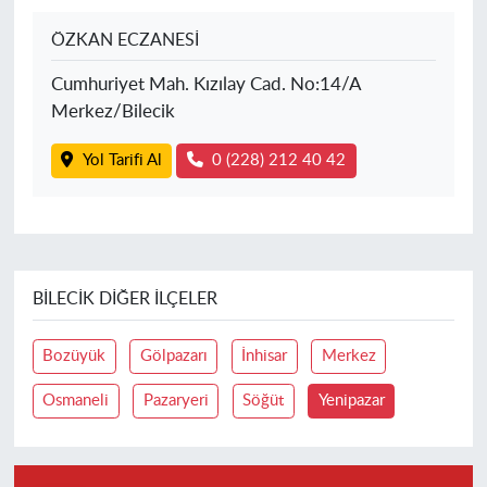
ÖZKAN ECZANESİ
Cumhuriyet Mah. Kızılay Cad. No:14/A
Merkez/Bilecik
Yol Tarifi Al
0 (228) 212 40 42
BILECIK DIĞER İLÇELER
Bozüyük
Gölpazarı
İnhisar
Merkez
Osmaneli
Pazaryeri
Söğüt
Yenipazar