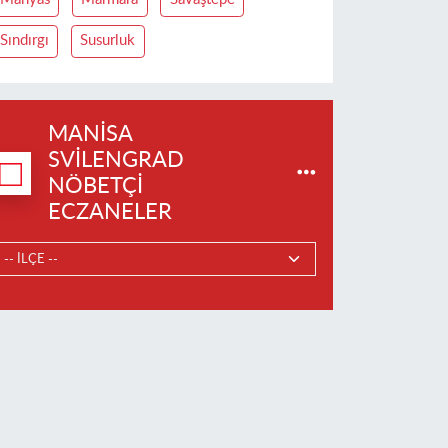
Sındırgı
Susurluk
MANISA
SVILENGRAD
NÖBETÇI
ECZANELER