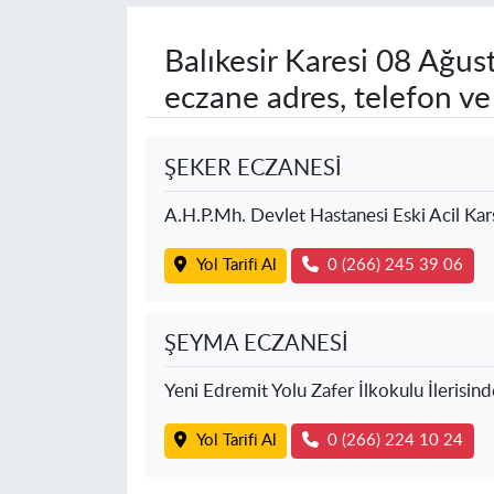
Balıkesir Karesi
08 Ağust
eczane adres, telefon v
ŞEKER ECZANESİ
A.H.P.Mh. Devlet Hastanesi Eski Acil Karş
Yol Tarifi Al
0 (266) 245 39 06
ŞEYMA ECZANESİ
Yeni Edremit Yolu Zafer İlkokulu İlerisind
Yol Tarifi Al
0 (266) 224 10 24