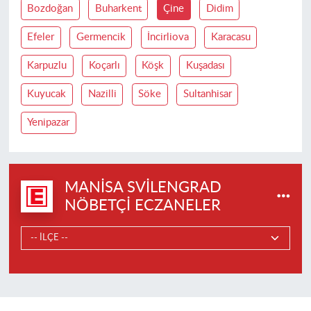
Bozdoğan
Buharkent
Çine
Didim
Efeler
Germencik
İncirliova
Karacasu
Karpuzlu
Koçarlı
Köşk
Kuşadası
Kuyucak
Nazilli
Söke
Sultanhisar
Yenipazar
MANISA SVILENGRAD
NÖBETÇI ECZANELER