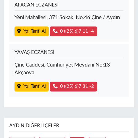
AFACAN ECZANESİ
Yeni Mahallesi, 371 Sokak, No:46 Çine / Aydın
Yol Tarifi Al
0 ((25) 6)7 11 -4
YAVAŞ ECZANESİ
Çine Caddesi, Cumhuriyet Meydanı No:13
Akçaova
Yol Tarifi Al
0 ((25) 6)7 31 -2
AYDIN DIĞER İLÇELER