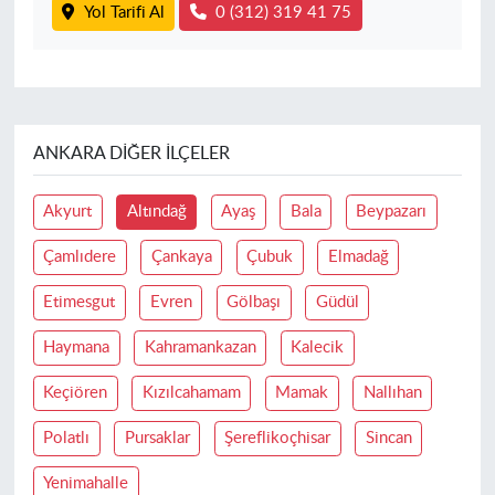
Yol Tarifi Al
0 (312) 319 41 75
ANKARA DIĞER İLÇELER
Akyurt
Altındağ
Ayaş
Bala
Beypazarı
Çamlıdere
Çankaya
Çubuk
Elmadağ
Etimesgut
Evren
Gölbaşı
Güdül
Haymana
Kahramankazan
Kalecik
Keçiören
Kızılcahamam
Mamak
Nallıhan
Polatlı
Pursaklar
Şereflikoçhisar
Sincan
Yenimahalle