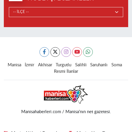
Manisa
İzmir
Akhisar
Turgutlu
Salihli
Saruhanlı
Soma
Resmi İlanlar
Manisahaberleri.com / Manisa'nın net gazetesi.