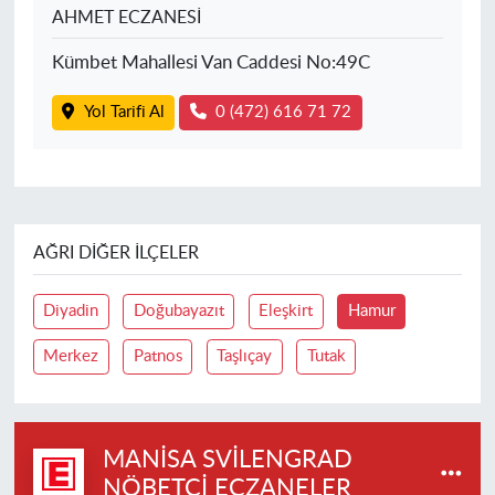
AHMET ECZANESİ
Kümbet Mahallesi Van Caddesi No:49C
Yol Tarifi Al
0 (472) 616 71 72
AĞRI DIĞER İLÇELER
Diyadin
Doğubayazıt
Eleşkirt
Hamur
Merkez
Patnos
Taşlıçay
Tutak
MANISA SVILENGRAD
NÖBETÇI ECZANELER