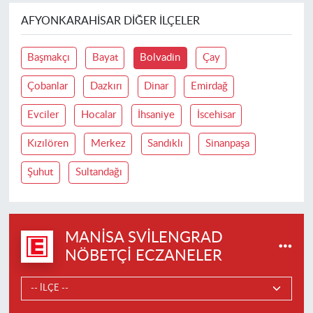
AFYONKARAHISAR DIĞER İLÇELER
Başmakçı
Bayat
Bolvadin
Çay
Çobanlar
Dazkırı
Dinar
Emirdağ
Evciler
Hocalar
İhsaniye
İscehisar
Kızılören
Merkez
Sandıklı
Sinanpaşa
Şuhut
Sultandağı
MANISA SVILENGRAD
NÖBETÇI ECZANELER