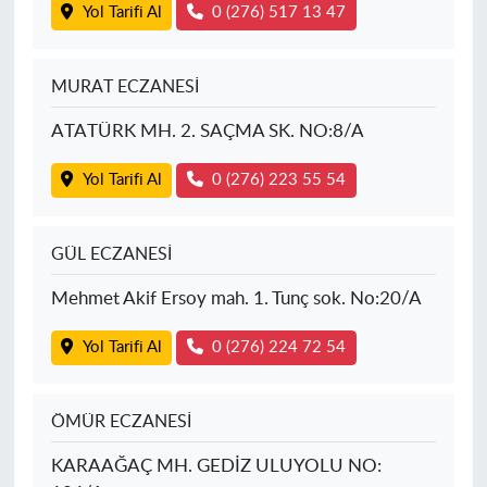
Yol Tarifi Al
0 (276) 517 13 47
MURAT ECZANESİ
ATATÜRK MH. 2. SAÇMA SK. NO:8/A
Yol Tarifi Al
0 (276) 223 55 54
GÜL ECZANESİ
Mehmet Akif Ersoy mah. 1. Tunç sok. No:20/A
Yol Tarifi Al
0 (276) 224 72 54
ÖMÜR ECZANESİ
KARAAĞAÇ MH. GEDİZ ULUYOLU NO: