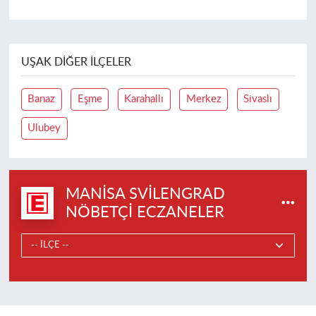
UŞAK DIĞER İLÇELER
Banaz
Eşme
Karahallı
Merkez
Sivaslı
Ulubey
MANISA SVILENGRAD
NÖBETÇI ECZANELER