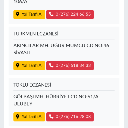
106/A
Yol Tarifi Al
0 (276) 224 66 55
TÜRKMEN ECZANESİ
AKINCILAR MH. UĞUR MUMCU CD.NO:46
SİVASLI
Yol Tarifi Al
0 (276) 618 34 33
TOKLU ECZANESİ
GÖLBAŞI MH. HÜRRİYET CD.NO:61/A
ULUBEY
Yol Tarifi Al
0 (276) 716 28 08